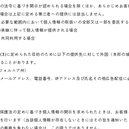
の法令に基づき開示が認められる場合を除くほか、あらかじめお客
場合は上記に定める第三者への提供には該当しません。
に必要な範囲内において個人情報の取扱いの全部又は一部を委託す
の承継に伴って個人情報が提供される場合
き共同利用する場合
目的(3)に定められた目的のために以下の提供先に対して外国（本邦
ることがあります。
・カリフォルニア州）
メールアドレス、電話番号、IPアドレス及び氏名その他広告配信に
保護法の定めに基づき個人情報の開示を求められたときは、お客様
を行います（当該個人情報が存在しないときにはその旨を通知いた
の義務を負わない場合は、この限りではありません。