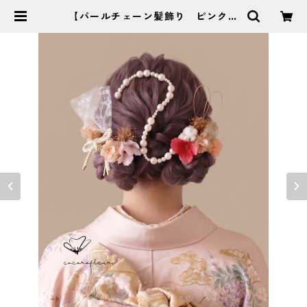
【パールチェーン髪飾り ピンク】
成人式 卒業式 結婚式 k-0130 |
cocorofleur ココロフルール
【成人式 卒業式 結婚式】特別な
日のヘッドアクセサリー・ブーケシ
ョップ