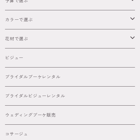
成人式
予算で選ぶ
卒業式（袴）
～2,999円
カラーで選ぶ
ウェディング
3,000円～4,999円
● レッド
花材で選ぶ
オーダーメイド髪飾り
5,000円～８８００円
● ピンク
胡蝶蘭髪飾り
ビジュー
８８００円～
● グリーン
カサブランカ 百合髪飾り
ブライダルブーケレンタル
● イエロー
ダリア
ブライダルビジューレンタル
● オレンジ
ピンポンマム髪飾り
ウェディングブーケ販売
● パープル
アメリカンフラワー髪飾り
コサージュ