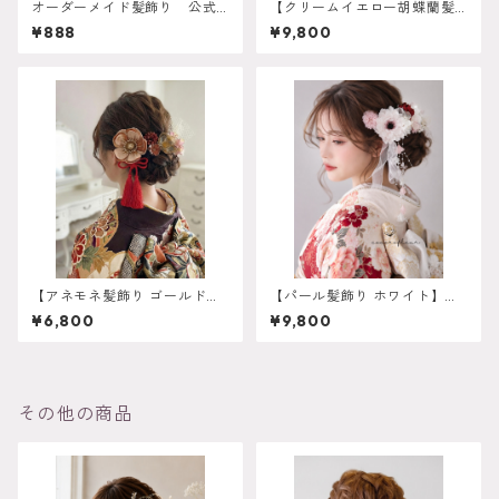
オーダーメイド髪飾り 公式LI
【クリームイエロー胡蝶蘭髪
NEより受付中 振袖 成人
飾り 胡蝶蘭髪飾り 】ホワイト
¥888
¥9,800
式 卒業式 袴 ヘアアレン
ゴールド 成人式 卒業式 振袖
ジ 白無垢 色打掛 和装
袴 結婚式 オーダーメイド対
ヘアパーツ ヘッドドレス
応】成人式 卒業式 振袖 袴 結
婚式 オーダーメイド対応 O-
0017
【アネモネ髪飾り ゴールド
【パール髪飾り ホワイト】成
オレンジ】残り一点 再販は
人式 卒業式 振袖 袴 結婚式 オ
¥6,800
¥9,800
不可 成人式 卒業式 振袖 袴
ーダーメイド対応｜O-0017
オーダーメイド対応 k-0135
その他の商品