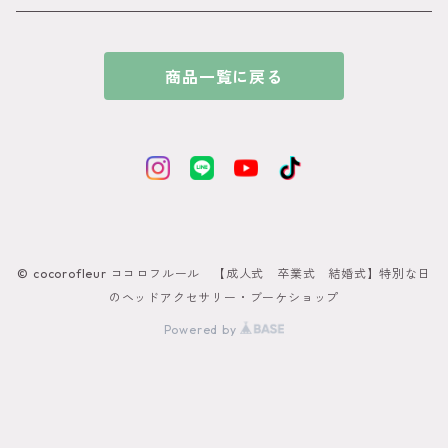
● ブルー
ビジュー カチューシャ付きの髪飾り
商品一覧に戻る
●ホワイト
和玉髪飾り
ゴールド
シルバー
© cocorofleur ココロフルール 【成人式 卒業式 結婚式】特別な日
ブラック
のヘッドアクセサリー・ブーケショップ
Powered by