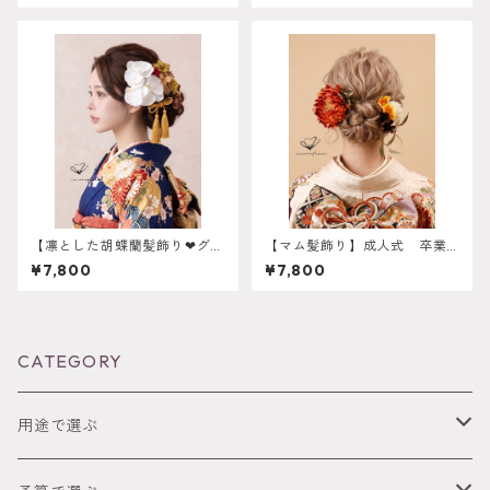
り ウェディング 白無垢
アアレンジ 白無垢 色打
和装 k-0059
掛 和装 ヘアパーツ ヘッ
ドドレス
【凛とした胡蝶蘭髪飾り❤︎グリ
【マム髪飾り】成人式 卒業
ーン】振袖 成人式 ヘアド
式 結婚式 k-0082
¥7,800
¥7,800
レス ヘアパーツ プリザー
ブドフラワー ドライフラワ
ーフラワー k-0053
CATEGORY
用途で選ぶ