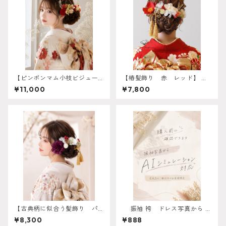
【ピンポンマム小枝ビジュー
【椿髪飾り 赤 レッド】 成
髪飾り レッド】 袴 振袖
人式 卒業式 振袖 袴 オーダー
¥11,000
¥7,800
成人式 ヘアドレス ヘアパ
メイド対応 k-0118
ーツ プリザーブドフラワ
ー ドライフラワー k-0149
【古典柄に似合う髪飾り パ
振袖 袴 ドレス写真から AI
ープル】 振袖 成人式 袴
シミュレーション対応 振
¥8,300
¥888
卒業式 ヘアパーツ 髪飾
袖 成人式 卒業式 袴 ヘ