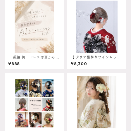
振袖 袴 ドレス写真から AI
【 ダリア髪飾りワインレッド
シミュレーション対応 振
】 成人式 卒業式 振袖 袴 結
¥888
¥8,300
袖 成人式 卒業式 袴 ヘ
婚式 オーダーメイド対応】成
アアレンジ 白無垢 色打
人式 卒業式 振袖 袴 結婚式 オ
掛 和装 ヘアパーツ ヘッ
ーダーメイド対応 O-0017
ドドレス