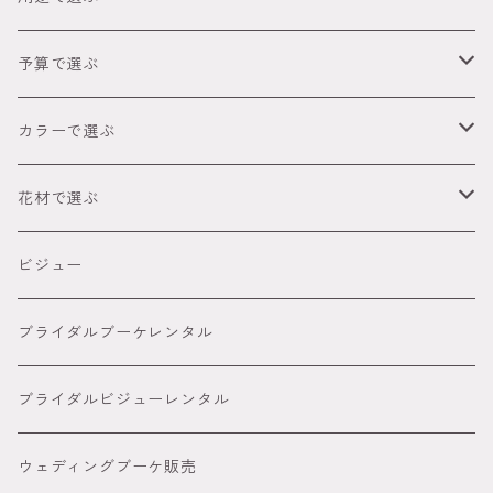
成人式
予算で選ぶ
卒業式（袴）
～2,999円
カラーで選ぶ
ウェディング
3,000円～4,999円
● レッド
花材で選ぶ
オーダーメイド髪飾り
5,000円～８８００円
● ピンク
胡蝶蘭髪飾り
ビジュー
８８００円～
● グリーン
カサブランカ 百合髪飾り
ブライダルブーケレンタル
● イエロー
ダリア
ブライダルビジューレンタル
● オレンジ
ピンポンマム髪飾り
ウェディングブーケ販売