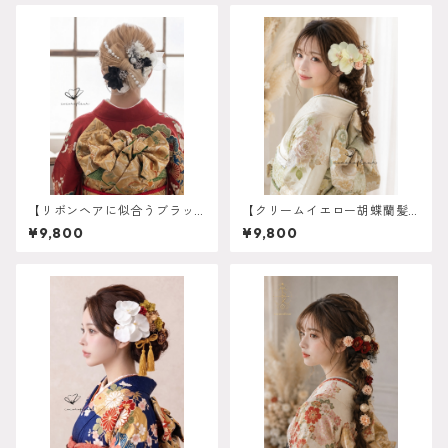
【リボンヘアに似合うブラッ
【クリームイエロー胡蝶蘭髪
ク髪飾り】再販しました 卒
飾り 胡蝶蘭髪飾り 】ホワイト
¥9,800
¥9,800
業式 袴 成人式 振袖 結
ゴールド 成人式 卒業式 振袖
婚式 O-0006
袴 結婚式 オーダーメイド対
応】成人式 卒業式 振袖 袴 結
婚式 オーダーメイド対応 O-
0017