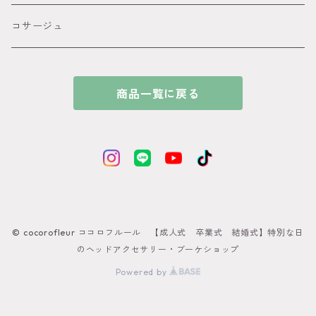
● パープル
アメリカンフラワー髪飾り
コサージュ
● ブルー
ビジュー カチューシャ付きの髪飾り
商品一覧に戻る
●ホワイト
和玉髪飾り
ゴールド
シルバー
© cocorofleur ココロフルール 【成人式 卒業式 結婚式】特別な日
ブラック
のヘッドアクセサリー・ブーケショップ
Powered by