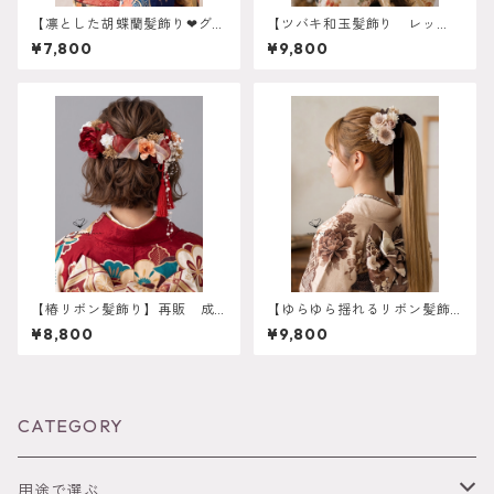
【凛とした胡蝶蘭髪飾り❤︎グリ
【ツバキ和玉髪飾り レッ
ーン】振袖 成人式 ヘアド
ド】 袴 振袖 成人式 ヘ
¥7,800
¥9,800
レス ヘアパーツ プリザー
アドレス ヘアパーツ プリ
ブドフラワー ドライフラワ
ザーブドフラワー ドライフ
ーフラワー k-0053
ラワーフラワー k-0120
【椿リボン髪飾り】再販 成
【ゆらゆら揺れるリボン髪飾
人式 卒業式 ボブ ショー
り】 成人式 式 振袖 卒
¥8,800
¥9,800
ト ハーフアップにぴったり
業式 袴田 結婚式 O-0013
な和モダンデザイン k-0152
CATEGORY
用途で選ぶ