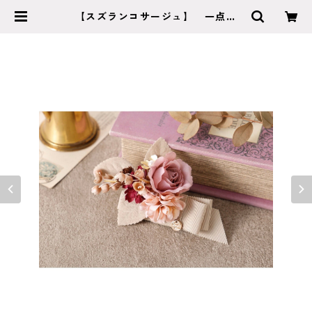
【スズランコサージュ】 一点の
み 卒業式 入学式 髪飾り c-0
012 | cocorofleur ココロフルー
ル 【成人式 卒業式 結婚式】特
別な日のヘッドアクセサリー・ブー
ケショップ