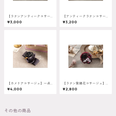
【ラナンアンティークコサー
【アンティークラナンコサー
ジュ】c-0013
ジュ】c-0011
¥3,000
¥3,200
【カメリアコサージュ】一点
【ラナン紫陽花コサージュ】c
のみ 卒業式 入学式 髪飾
-0009
¥4,000
¥2,800
り グレー c-0010
その他の商品