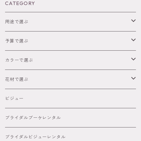
CATEGORY
用途で選ぶ
成人式
予算で選ぶ
卒業式（袴）
～2,999円
カラーで選ぶ
ウェディング
3,000円～4,999円
● レッド
花材で選ぶ
オーダーメイド髪飾り
5,000円～８８００円
● ピンク
胡蝶蘭髪飾り
ビジュー
８８００円～
● グリーン
カサブランカ 百合髪飾り
ブライダルブーケレンタル
● イエロー
ダリア
ブライダルビジューレンタル