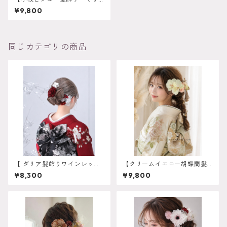
みピンク】ウェディング
¥9,800
袴 振袖 成人式 ヘアドレ
ス ヘアパーツ プリザーブ
ドフラワー ドライフラワー
フラワー k-0097
同じカテゴリの商品
【 ダリア髪飾りワインレッド
【クリームイエロー胡蝶蘭髪
】 成人式 卒業式 振袖 袴 結
飾り 胡蝶蘭髪飾り 】ホワイト
¥8,300
¥9,800
婚式 オーダーメイド対応】成
ゴールド 成人式 卒業式 振袖
人式 卒業式 振袖 袴 結婚式 オ
袴 結婚式 オーダーメイド対
ーダーメイド対応 O-0021
応】成人式 卒業式 振袖 袴 結
婚式 オーダーメイド対応 O-
0017