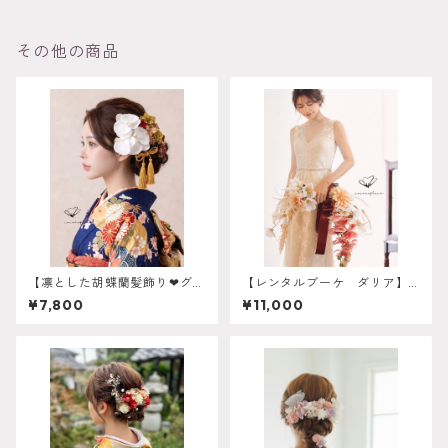
その他の商品
【凛とした胡蝶蘭髪飾り❤︎グリ
【レンタルブーケ ダリア】
ーン】振袖 成人式 ヘアド
バレリーナブーケ 往復送
¥7,800
¥11,000
レス ヘアパーツ プリザー
料込み 花嫁 ウェディング
ブドフラワー ドライフラワ
ブーケ レンタル ウェディ
ーフラワー k-0053
ングフォト wrb-0015