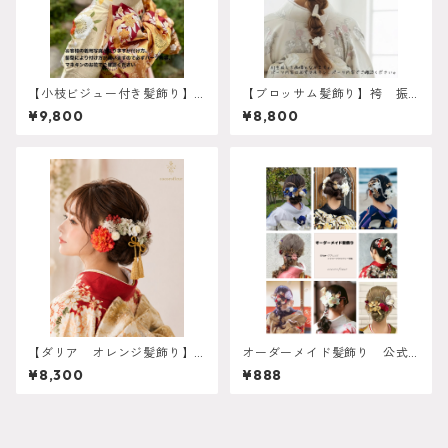
【小枝ビジュー付き髪飾り】
【ブロッサム髪飾り】袴 振
成人式 卒業式に映えるリボ
袖 成人式 ヘアドレス ヘ
¥9,800
¥8,800
ンヘア カチモリヘア タイ
アパーツ プリザーブドフラ
トシニヨン k-0154
ワー ドライフラワー k-014
6
【ダリア オレンジ髪飾り】
オーダーメイド髪飾り 公式LI
成人式 振袖 卒業式 袴
NEより受付中 振袖 成人
¥8,300
¥888
ウェディング オーダーメイ
式 卒業式 袴 ヘアアレン
ド対応 k-0063
ジ 白無垢 色打掛 和装
ヘアパーツ ヘッドドレス