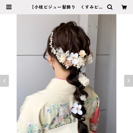
【小枝ビジュー髪飾り くすみピン
ク】ウェディング 袴 振袖 成人
式 ヘアドレス ヘアパーツ プリ
ザーブドフラワー ドライフラワー
フラワー k-0097 | cocorofleur
ココロフルール 【成人式 卒業
式 結婚式】特別な日のヘッドアク
セサリー・ブーケショップ