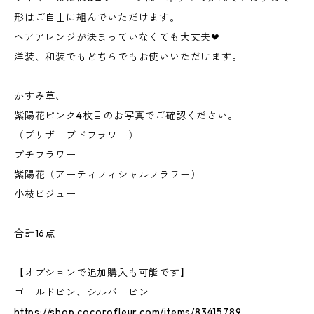
形はご自由に組んでいただけます。
ヘアアレンジが決まっていなくても大丈夫❤︎
洋装、和装でもどちらでもお使いいただけます。
かすみ草、
紫陽花ピンク4枚目のお写真でご確認ください。
（プリザーブドフラワー）
プチフラワー
紫陽花（アーティフィシャルフラワー）
小枝ビジュー
合計16点
【オプションで追加購入も可能です】
ゴールドピン、シルバーピン
https://shop.cocorofleur.com/items/83415789