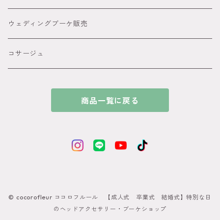
● オレンジ
ピンポンマム髪飾り
ウェディングブーケ販売
● パープル
アメリカンフラワー髪飾り
コサージュ
● ブルー
ビジュー カチューシャ付きの髪飾り
商品一覧に戻る
●ホワイト
和玉髪飾り
ゴールド
シルバー
© cocorofleur ココロフルール 【成人式 卒業式 結婚式】特別な日
ブラック
のヘッドアクセサリー・ブーケショップ