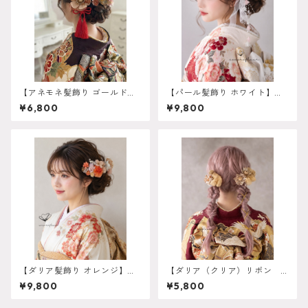
【アネモネ髪飾り ゴールド
【パール髪飾り ホワイト】成
オレンジ】残り一点 再販は
人式 卒業式 振袖 袴 結婚式 オ
¥6,800
¥9,800
不可 成人式 卒業式 振袖 袴
ーダーメイド対応｜O-0017
オーダーメイド対応 k-0135
【ダリア髪飾り オレンジ】成
【ダリア（クリア）リボン
人式 卒業式 振袖 袴 リボンベ
ゴールド髪飾り】卒業式
¥9,800
¥5,800
ージュ オーダーメイド対
袴 髪飾り 成人式 卒業
応 O-0016
式 k-0132