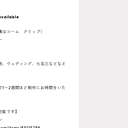
available
裏はコーム クリップ）
ー
物、ウェディング、七五三などなど
で1〜2週間ほど制作にお時間をいた
可能です】
ン
.com/items/83415789