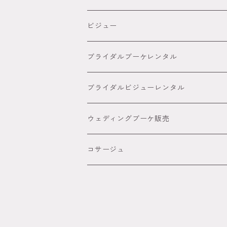
オーダーメイド髪飾り
5,000円～８８００円
● ピンク
胡蝶蘭髪飾り
ビジュー
８８００円～
● グリーン
カサブランカ 百合髪飾り
ブライダルブーケレンタル
● イエロー
ダリア
ブライダルビジューレンタル
● オレンジ
ピンポンマム髪飾り
ウェディングブーケ販売
● パープル
アメリカンフラワー髪飾り
コサージュ
● ブルー
ビジュー カチューシャ付きの髪飾り
●ホワイト
和玉髪飾り