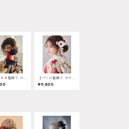
モネ髪飾り ゴー
【パール髪飾り ホワイ
 オレンジ】残り
ト】成人式 卒業式 振
800
¥9,800
 再販は不可 成
袖 袴 結婚式 オーダー
卒業式 振袖 袴 オ
メイド対応｜O-0017
メイド対応 k-