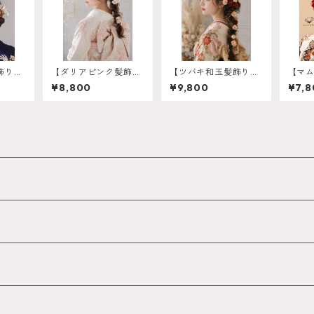
髪飾り
【ダリアピンク髪飾り
【ツバキ和玉髪飾り
【マ
式 卒
蝶々】 卒業式 袴
レッド】 袴 振袖
式 卒
¥8,800
¥9,800
¥7,8
-009
振袖 成人式 白無
成人式 ヘアドレス
0082
垢 色打掛 和装 ヘ
ヘアパーツ プリザー
アパーツ ヘッドドレ
ブドフラワー ドライ
ス 白無垢 k-0143
フラワーフラワー k-
0120