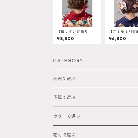
【椿リボン髪飾り】再
【アネモネ引
販 成人式 卒業式 ボ
ホワイト】成人
¥8,800
¥6,800
ブ ショート ハーフ
業式 結婚式 k
アップにぴったりな和
1
モダンデザイン k-015
2
CATEGORY
用途で選ぶ
成人式
予算で選ぶ
卒業式（袴）
～2,999円
カラーで選ぶ
ウェディング
3,000円～4,999円
● レッド
花材で選ぶ