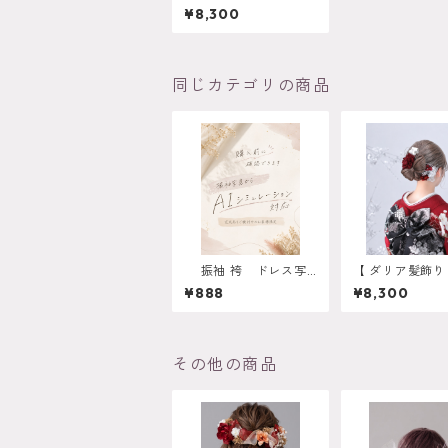
ラック】 ウェディン
¥8,300
グ 袴 振袖 成人
式 ヘアドレス ヘア
パーツ プリザーブド
フラワー ドライフラ
ワーフラワー k-001
同じカテゴリの商品
9
振袖 袴 ドレス写
【 ダリア髪飾
真から AIシミュレーシ
レッド 】 成人
¥888
¥8,300
ョン対応 振袖 成
業式 振袖 袴 結
人式 卒業式 袴 ヘ
ーダーメイド対
アアレンジ 白無垢
人式 卒業式 振袖
色打掛 和装 ヘアパ
婚式 オーダー
ーツ ヘッドドレス
応 O-0017
その他の商品