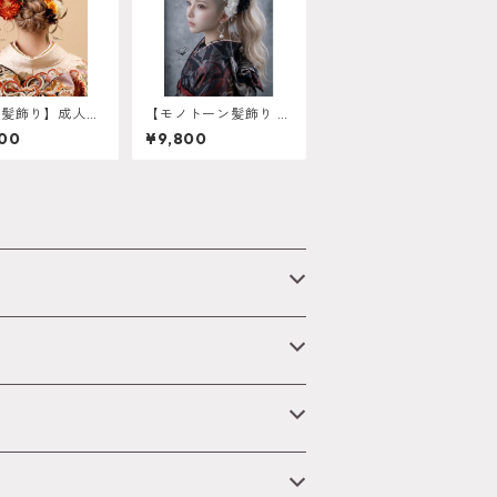
ム髪飾り】成人
【モノトーン髪飾り ブ
業式 結婚式 k-
ラック百合】成人式 卒
00
¥9,800
業式 振袖 袴 オーダー
メイド対応 O-0012