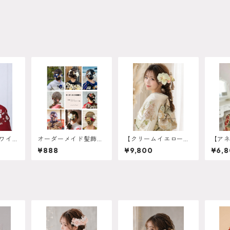
りワイン
オーダーメイド髪飾
【クリームイエロー胡
【アネ
式 卒
り 公式LINEより受付
蝶蘭髪飾り 胡蝶蘭髪飾
ルド
¥888
¥9,800
¥6,
婚式 オ
中 振袖 成人式 卒
り 】ホワイトゴール
一点
応】成
業式 袴 ヘアアレン
ド 成人式 卒業式 振
人式 
 袴 結
ジ 白無垢 色打掛
袖 袴 結婚式 オーダー
ーダー
メイド対
和装 ヘアパーツ ヘ
メイド対応】成人式 卒
0135
ッドドレス
業式 振袖 袴 結婚式 オ
ーダーメイド対応 O
-0017