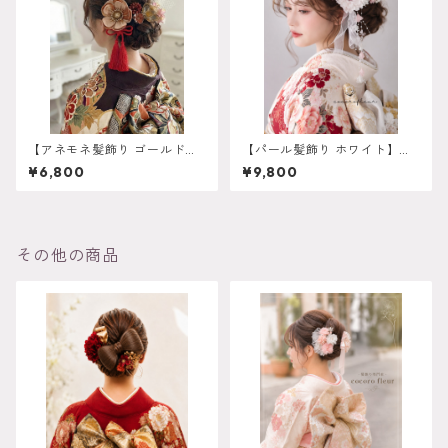
【アネモネ髪飾り ゴールド
【パール髪飾り ホワイト】成
オレンジ】残り一点 再販は
人式 卒業式 振袖 袴 結婚式 オ
¥6,800
¥9,800
不可 成人式 卒業式 振袖 袴
ーダーメイド対応｜O-0017
オーダーメイド対応 k-0135
その他の商品