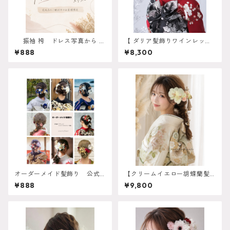
振袖 袴 ドレス写真から AI
【 ダリア髪飾りワインレッド
シミュレーション対応 振
】 成人式 卒業式 振袖 袴 結
¥888
¥8,300
袖 成人式 卒業式 袴 ヘ
婚式 オーダーメイド対応】成
アアレンジ 白無垢 色打
人式 卒業式 振袖 袴 結婚式 オ
掛 和装 ヘアパーツ ヘッ
ーダーメイド対応 O-0017
ドドレス
オーダーメイド髪飾り 公式LI
【クリームイエロー胡蝶蘭髪
NEより受付中 振袖 成人
飾り 胡蝶蘭髪飾り 】ホワイト
¥888
¥9,800
式 卒業式 袴 ヘアアレン
ゴールド 成人式 卒業式 振袖
ジ 白無垢 色打掛 和装
袴 結婚式 オーダーメイド対
ヘアパーツ ヘッドドレス
応】成人式 卒業式 振袖 袴 結
婚式 オーダーメイド対応 O-
0017