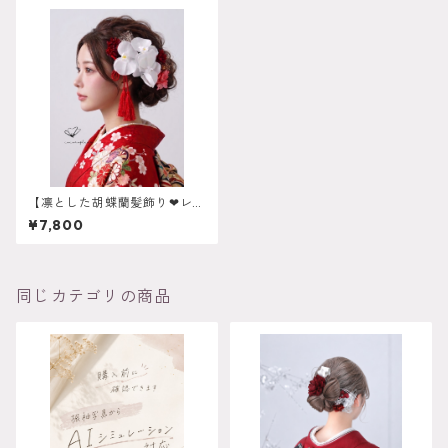
【凛とした胡蝶蘭髪飾り❤︎レッ
ド】 振袖 成人式 ヘアド
¥7,800
レス ヘアパーツ プリザー
ブドフラワー ドライフラワ
ー k-0050
同じカテゴリの商品