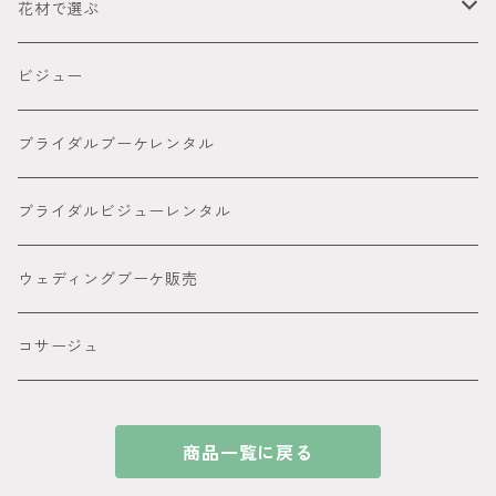
ウェディング
3,000円～4,999円
● レッド
花材で選ぶ
オーダーメイド髪飾り
5,000円～８８００円
● ピンク
胡蝶蘭髪飾り
ビジュー
８８００円～
● グリーン
カサブランカ 百合髪飾り
ブライダルブーケレンタル
● イエロー
ダリア
ブライダルビジューレンタル
● オレンジ
ピンポンマム髪飾り
ウェディングブーケ販売
● パープル
アメリカンフラワー髪飾り
コサージュ
● ブルー
ビジュー カチューシャ付きの髪飾り
商品一覧に戻る
●ホワイト
和玉髪飾り