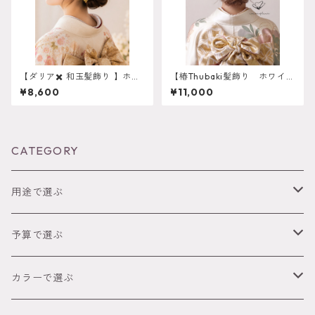
【ダリア✖️ 和玉髪飾り 】ホワ
【椿Thubaki髪飾り ホワイ
イトゴールド 成人式 白無
ト】振袖 成人式 k-0163
¥8,600
¥11,000
垢 卒業式 振袖 袴 結婚式 オー
ダーメイド対応】成人式 卒業
式 振袖 袴 結婚式 オーダーメ
イド対応 O-0018
CATEGORY
用途で選ぶ
成人式
予算で選ぶ
卒業式（袴）
～2,999円
カラーで選ぶ