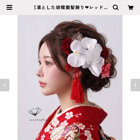
【凛とした胡蝶蘭髪飾り❤︎レッド】
振袖 成人式 ヘアドレス ヘア
パーツ プリザーブドフラワー ド
ライフラワー k-0050 | cocorof
leur ココロフルール 【成人式 卒
業式 結婚式】特別な日のヘッドア
クセサリー・ブーケショップ