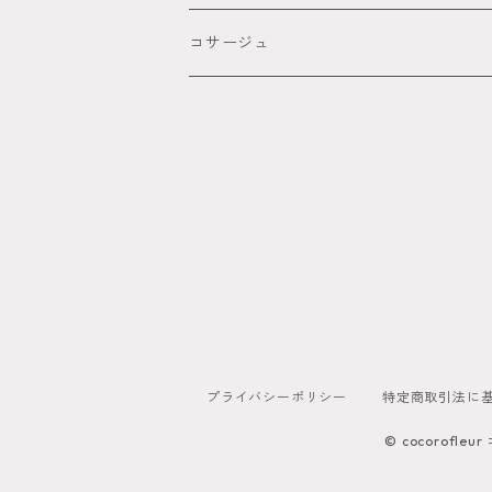
● パープル
アメリカンフラワー髪飾り
コサージュ
● ブルー
ビジュー カチューシャ付きの髪飾り
●ホワイト
和玉髪飾り
ゴールド
シルバー
ブラック
プライバシーポリシー
特定商取引法に
© cocoro