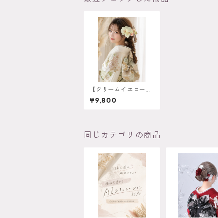
【クリームイエロー胡
蝶蘭髪飾り 胡蝶蘭髪飾
¥9,800
り 】ホワイトゴール
ド 成人式 卒業式 振
袖 袴 結婚式 オーダー
メイド対応】成人式 卒
業式 振袖 袴 結婚式 オ
同じカテゴリの商品
ーダーメイド対応 O
-0017