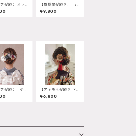
ア髪飾り オレン
【胡蝶蘭髪飾り】 so
人式 卒業式 振
ld out 成人式 成人
00
¥9,800
 リボンベージ
式 振袖結婚式 O-0
オーダーメイド対
014
-0016
リア髪飾り 小枝
【アネモネ髪飾り ゴー
ューあり】卒業
ルド オレンジ】残り
00
¥6,800
袴 振袖 成人
一点 再販は不可 成
白無垢 色打掛
人式 卒業式 振袖 袴 オ
 ヘアパーツ ヘ
ーダーメイド対応 k-
ドレス 白無垢
0135
2