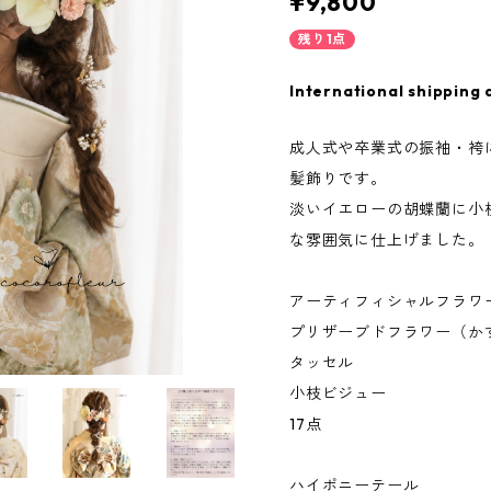
¥9,800
残り1点
International shipping 
成人式や卒業式の振袖・袴
髪飾りです。
淡いイエローの胡蝶蘭に小
な雰囲気に仕上げました。
アーティフィシャルフラワ
プリザーブドフラワー（か
タッセル
小枝ビジュー
17点
ハイポニーテール