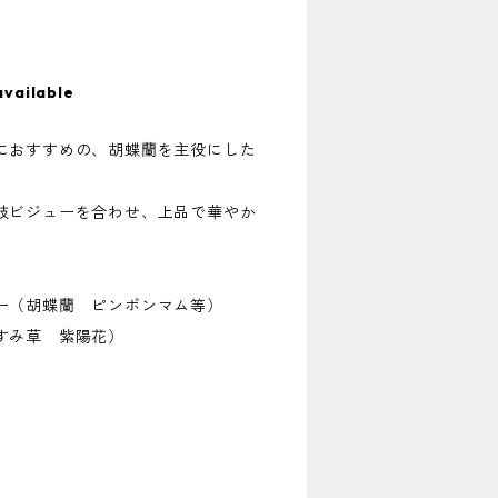
available
におすすめの、胡蝶蘭を主役にした
枝ビジューを合わせ、上品で華やか
ー（胡蝶蘭 ピンポンマム等）
すみ草 紫陽花）