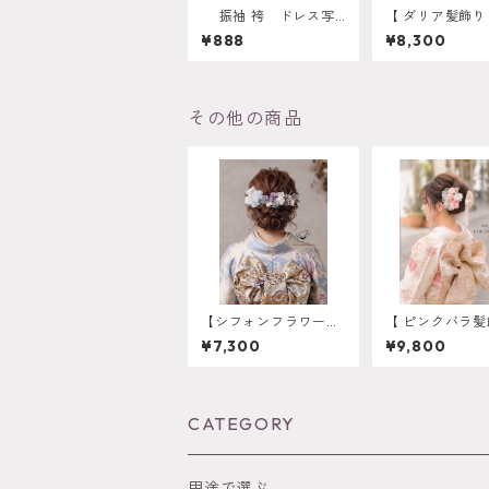
振袖 袴 ドレス写
【 ダリア髪飾
真から AIシミュレーシ
レッド 】 成人
¥888
¥8,300
ョン対応 振袖 成
業式 振袖 袴 結
人式 卒業式 袴 ヘ
ーダーメイド対
アアレンジ 白無垢
人式 卒業式 振袖
色打掛 和装 ヘアパ
婚式 オーダー
ーツ ヘッドドレス
応 O-0017
その他の商品
【シフォンフラワー髪
【 ピンクバラ髪
飾髪飾り ライトブル
】 成人式 卒業
¥7,300
¥9,800
ー】 成人式 卒業
袖 袴 結婚式 オ
式 結婚式 k-0090
メイド対応】成
業式 振袖 袴 結
ーダーメイド対
-0017
CATEGORY
用途で選ぶ