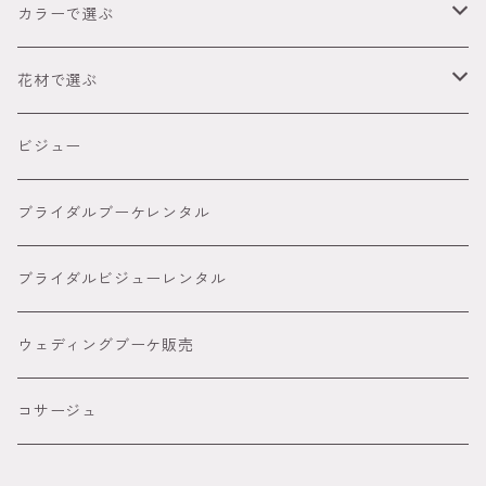
卒業式（袴）
～2,999円
カラーで選ぶ
ウェディング
3,000円～4,999円
● レッド
花材で選ぶ
オーダーメイド髪飾り
5,000円～８８００円
● ピンク
胡蝶蘭髪飾り
ビジュー
８８００円～
● グリーン
カサブランカ 百合髪飾り
ブライダルブーケレンタル
● イエロー
ダリア
ブライダルビジューレンタル
● オレンジ
ピンポンマム髪飾り
ウェディングブーケ販売
● パープル
アメリカンフラワー髪飾り
コサージュ
● ブルー
ビジュー カチューシャ付きの髪飾り