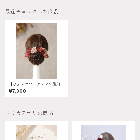
最近チェックした商品
【水引フラワーアレンジ髪飾
り カッパー】成人式 卒業
¥7,800
式 結婚式 k-0133
同じカテゴリの商品