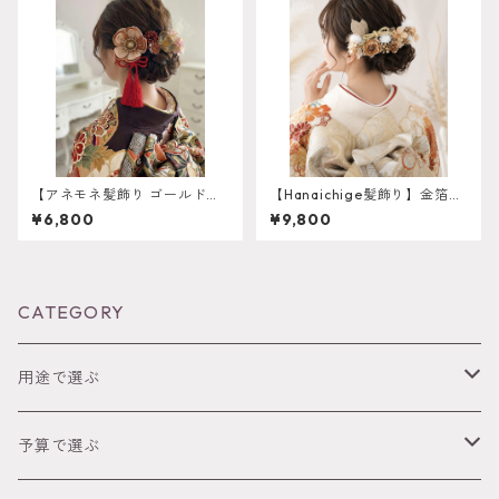
【アネモネ髪飾り ゴールド
【Hanaichige髪飾り】金箔プ
オレンジ】残り一点 再販は
レゼント 卒業式 袴 振
¥6,800
¥9,800
不可 成人式 卒業式 振袖 袴
袖 成人式 白無垢 色打
オーダーメイド対応 k-0135
掛 和装 ヘアパーツ ヘッ
ドドレス 白無垢 k-0052
CATEGORY
用途で選ぶ
成人式
予算で選ぶ