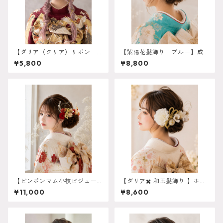
【ダリア（クリア）リボン
【紫陽花髪飾り ブルー】成
ゴールド髪飾り】卒業式
人式 卒業式 振袖 結婚
¥5,800
¥8,800
袴 髪飾り 成人式 卒業
式 結婚式 青振袖 k-008
式 k-0132
3
【ピンポンマム小枝ビジュー
【ダリア✖️ 和玉髪飾り 】ホワ
髪飾り レッド】 袴 振袖
イトゴールド 成人式 白無
¥11,000
¥8,600
成人式 ヘアドレス ヘアパ
垢 卒業式 振袖 袴 結婚式 オー
ーツ プリザーブドフラワ
ダーメイド対応】成人式 卒業
ー ドライフラワー k-0149
式 振袖 袴 結婚式 オーダーメ
イド対応 O-0018