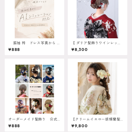
振袖 袴 ドレス写真から AI
【 ダリア髪飾りワインレッド
シミュレーション対応 振
】 成人式 卒業式 振袖 袴 結
¥888
¥8,300
袖 成人式 卒業式 袴 ヘ
婚式 オーダーメイド対応】成
アアレンジ 白無垢 色打
人式 卒業式 振袖 袴 結婚式 オ
掛 和装 ヘアパーツ ヘッ
ーダーメイド対応 O-0017
ドドレス
オーダーメイド髪飾り 公式LI
【クリームイエロー胡蝶蘭髪
NEより受付中 振袖 成人
飾り 胡蝶蘭髪飾り 】ホワイト
¥888
¥9,800
式 卒業式 袴 ヘアアレン
ゴールド 成人式 卒業式 振袖