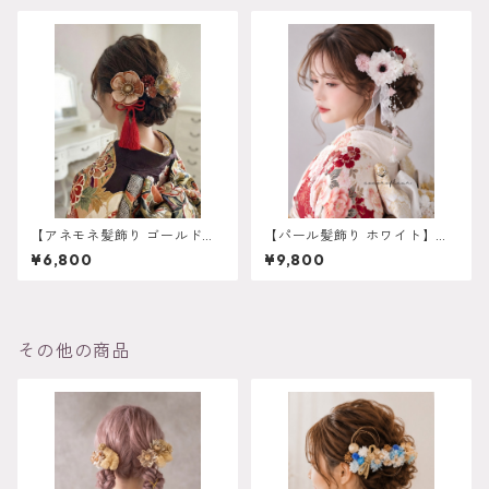
ジ 白無垢 色打掛 和装
袴 結婚式 オーダーメイド対
ヘアパーツ ヘッドドレス
応】成人式 卒業式 振袖 袴 結
婚式 オーダーメイド対応 O-
0017
【アネモネ髪飾り ゴールド
【パール髪飾り ホワイト】成
オレンジ】残り一点 再販は
人式 卒業式 振袖 袴 結婚式 オ
¥6,800
¥9,800
不可 成人式 卒業式 振袖 袴
ーダーメイド対応｜O-0017
オーダーメイド対応 k-0135
その他の商品