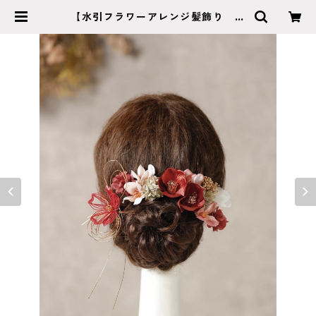
【水引フラワーアレンジ髪飾り カ
ッパー】成人式 卒業式 結婚式
k-0133 | cocorofleur ココロフル
ール 【成人式 卒業式 結婚式】
特別な日のヘッドアクセサリー・ブ
ーケショップ