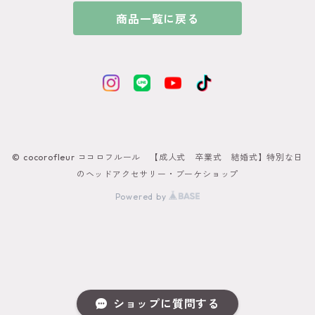
商品一覧に戻る
●ホワイト
和玉髪飾り
ゴールド
シルバー
© cocorofleur ココロフルール 【成人式 卒業式 結婚式】特別な日
ブラック
のヘッドアクセサリー・ブーケショップ
Powered by
ショップに質問する