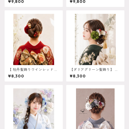
¥9,800
¥9,800
アドレス ヘアパーツ プリ
6
ザーブドフラワー ドライフ
ラワーフラワー k-0120
【 牡丹髪飾りワインレッド 】
【ダリアグリーン髪飾り】 振
成人式 卒業式 振袖 袴 結婚
袖 成人式 k-0057
¥8,300
¥8,300
式 オーダーメイド対応】成人
式 卒業式 振袖 袴 結婚式 オー
ダーメイド対応 O-0019