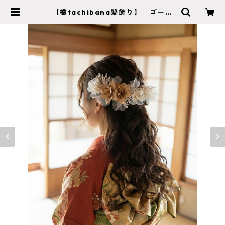
【橘tachibana髪飾り】 ゴール
ド ウェディング 袴 振袖 成人
式 ヘアドレス ヘアパーツ プリ
ザーブドフラワー ドライフラワ
ー k-0017 | cocorofleur ココロ
フルール 【成人式 卒業式 結婚
式】特別な日のヘッドアクセサリ
ー・ブーケショップ