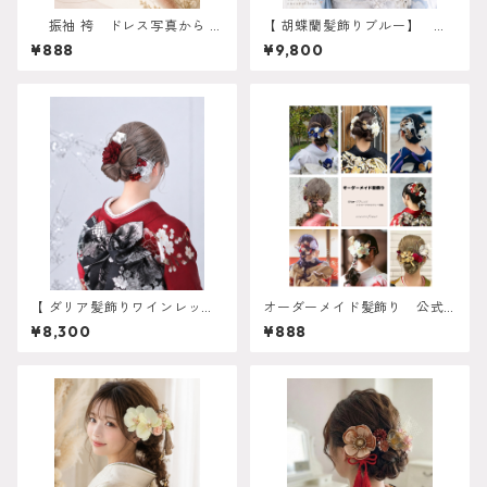
振袖 袴 ドレス写真から AI
【 胡蝶蘭髪飾りブルー】 成
シミュレーション対応 振
人式 卒業式 振袖 袴 結婚式 オ
¥888
¥9,800
袖 成人式 卒業式 袴 ヘ
ーダーメイド対応】成人式 卒
アアレンジ 白無垢 色打
業式 振袖 袴 結婚式 オーダー
掛 和装 ヘアパーツ ヘッ
メイド対応 O-002２
ドドレス
【 ダリア髪飾りワインレッド
オーダーメイド髪飾り 公式LI
】 成人式 卒業式 振袖 袴 結
NEより受付中 振袖 成人
¥8,300
¥888
婚式 オーダーメイド対応】成
式 卒業式 袴 ヘアアレン
人式 卒業式 振袖 袴 結婚式 オ
ジ 白無垢 色打掛 和装
ーダーメイド対応 O-0021
ヘアパーツ ヘッドドレス