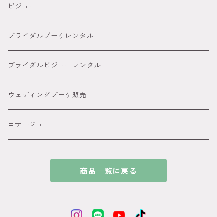
オーダーメイド髪飾り
5,000円～８８００円
● ピンク
胡蝶蘭髪飾り
ビジュー
８８００円～
● グリーン
カサブランカ 百合髪飾り
ブライダルブーケレンタル
● イエロー
ダリア
ブライダルビジューレンタル
● オレンジ
ピンポンマム髪飾り
ウェディングブーケ販売
● パープル
アメリカンフラワー髪飾り
コサージュ
● ブルー
ビジュー カチューシャ付きの髪飾り
商品一覧に戻る
●ホワイト
和玉髪飾り
ゴールド