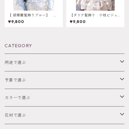
【 胡蝶蘭髪飾りブルー】 成
【ダリア髪飾り 小枝ビジュ
人式 卒業式 振袖 袴 結婚式 オ
ーあり】卒業式 袴 振
¥9,800
¥9,800
ーダーメイド対応】成人式 卒
袖 成人式 白無垢 色打
業式 振袖 袴 結婚式 オーダー
掛 和装 ヘアパーツ ヘッ
メイド対応 O-002２
ドドレス 白無垢 k-0142
CATEGORY
用途で選ぶ
成人式
予算で選ぶ
卒業式（袴）
～2,999円
カラーで選ぶ
ウェディング
3,000円～4,999円
● レッド
花材で選ぶ