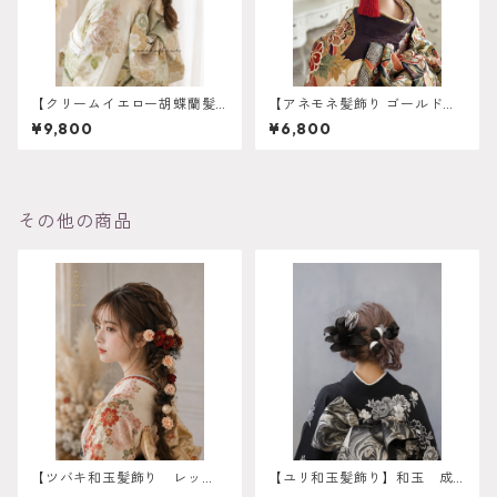
【クリームイエロー胡蝶蘭髪
【アネモネ髪飾り ゴールド
飾り 胡蝶蘭髪飾り 】ホワイト
オレンジ】残り一点 再販は
¥9,800
¥6,800
ゴールド 成人式 卒業式 振袖
不可 成人式 卒業式 振袖 袴
袴 結婚式 オーダーメイド対
オーダーメイド対応 k-0135
応】成人式 卒業式 振袖 袴 結
婚式 オーダーメイド対応 O-
0017
その他の商品
【ツバキ和玉髪飾り レッ
【ユリ和玉髪飾り】和玉 成
ド】 袴 振袖 成人式 ヘ
人式 卒業式 結婚式 k-011