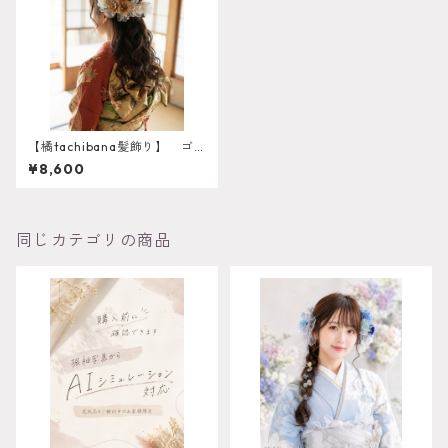
【橘tachibana髪飾り】 ゴ
ールド ウェディング 袴
¥8,600
振袖 成人式 ヘアドレス
ヘアパーツ プリザーブドフ
ラワー ドライフラワー k-0
017
同じカテゴリの商品