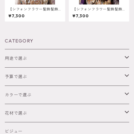
【シフォンフラワー髪飾髪飾
【シフォンフラワー髪飾髪飾
り ライトブルー】 成人
り ネイビー】 成人式 卒
¥7,300
¥7,300
式 卒業式 結婚式 k-0090
業式 結婚式 k-0089
CATEGORY
用途で選ぶ
成人式
予算で選ぶ
卒業式（袴）
～2,999円
カラーで選ぶ
ウェディング
3,000円～4,999円
● レッド
花材で選ぶ
オーダーメイド髪飾り
5,000円～８８００円
● ピンク
胡蝶蘭髪飾り
ビジュー