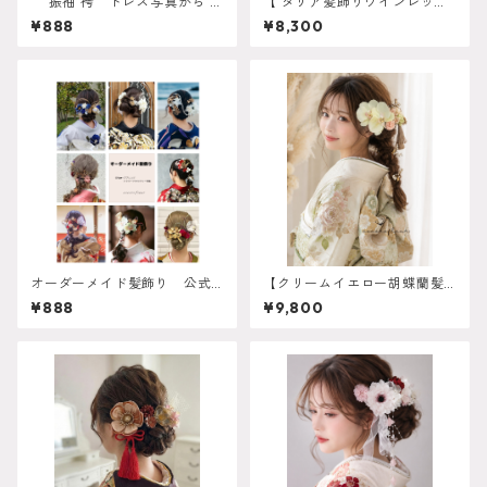
振袖 袴 ドレス写真から AI
【 ダリア髪飾りワインレッド
シミュレーション対応 振
】 成人式 卒業式 振袖 袴 結
¥888
¥8,300
袖 成人式 卒業式 袴 ヘ
婚式 オーダーメイド対応】成
アアレンジ 白無垢 色打
人式 卒業式 振袖 袴 結婚式 オ
掛 和装 ヘアパーツ ヘッ
ーダーメイド対応 O-0017
ドドレス
オーダーメイド髪飾り 公式LI
【クリームイエロー胡蝶蘭髪
NEより受付中 振袖 成人
飾り 胡蝶蘭髪飾り 】ホワイト
¥888
¥9,800
式 卒業式 袴 ヘアアレン
ゴールド 成人式 卒業式 振袖
ジ 白無垢 色打掛 和装
袴 結婚式 オーダーメイド対
ヘアパーツ ヘッドドレス
応】成人式 卒業式 振袖 袴 結
婚式 オーダーメイド対応 O-
0017