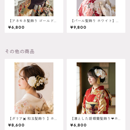
【アネモネ髪飾り ゴールド
【パール髪飾り ホワイト】成
オレンジ】残り一点 再販は
人式 卒業式 振袖 袴 結婚式 オ
¥6,800
¥9,800
不可 成人式 卒業式 振袖 袴
ーダーメイド対応｜O-0017
オーダーメイド対応 k-0135
その他の商品
【ダリア✖️ 和玉髪飾り 】ホワ
【凛とした胡蝶蘭髪飾り❤︎ホワ
イトゴールド 成人式 白無
イト】 振袖 成人式 ヘア
¥8,600
¥6,800
垢 卒業式 振袖 袴 結婚式 オー
ドレス ヘアパーツ プリザ