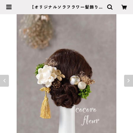
【オリジナルソラフラワー髪飾り
グリーン】袴 振袖 成人式 ヘア
ドレス ヘアパーツ プリザーブド
フラワー ドライフラワーフラワ
ー k-0078 | cocorofleur ココ
ロフルール 【成人式 卒業式 結
婚式】特別な日のヘッドアクセサリ
ー・ブーケショップ