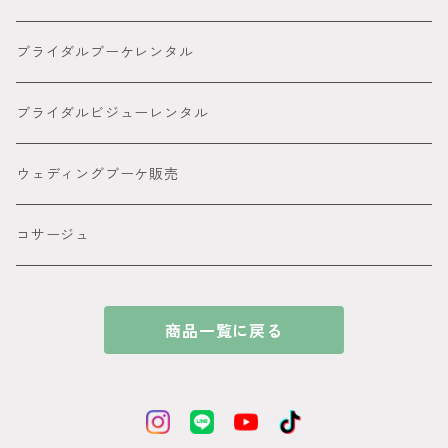
８８００円～
● グリーン
カサブランカ 百合髪飾り
ブライダルブーケレンタル
● イエロー
ダリア
ブライダルビジューレンタル
● オレンジ
ピンポンマム髪飾り
ウェディングブーケ販売
● パープル
アメリカンフラワー髪飾り
コサージュ
● ブルー
ビジュー カチューシャ付きの髪飾り
商品一覧に戻る
●ホワイト
和玉髪飾り
ゴールド