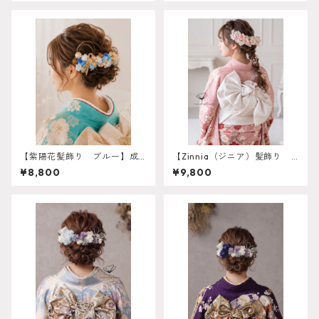
ダーメイド対応】成人式 卒業
ーブドフラワー ドライフラ
式 振袖 袴 結婚式 オーダーメ
ワー k-0049
イド対応 O-0018
【紫陽花髪飾り ブルー】成
【Zinnia（ジニア）髪飾り
人式 卒業式 振袖 結婚
小枝ビジュー】金箔プレゼン
¥8,800
¥9,800
式 結婚式 青振袖 k-008
ト 卒業式 袴 振袖 成
3
人式 白無垢 色打掛 和
装 ヘアパーツ ヘッドドレ
ス 白無垢 k-0129